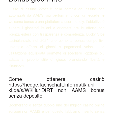
Il sito di casinò 22bet è nella cerchia dei casino non
autorizzati da AAMS più performanti, con un eccellente
welcome bonus e una piattaforma user-friendly. L’obiettivo è
aiutare i giocatori italiani a orientarsi tra le offerte con
licenza estera con trasparenza e competenza. Lucky Vibe
casinòlanciato nel 2024 che combina bonus competitivi,
un’ampia offerta di giochi e pagamenti veloci. Una
valutazione equilibrata permette di scegliere l’opzione più
adatta al proprio stile di gioco, bilanciando libertà e
sicurezza.
Come ottenere casinò
https://hedge.fachschaft.informatik.uni-
kl.de/s/W2Hu1DfRT
non AAMS bonus
senza deposito
Boomerang è senza dubbio uno dei migliori casino online
europei non AAMS e per questo l’abbiamo inserito senza