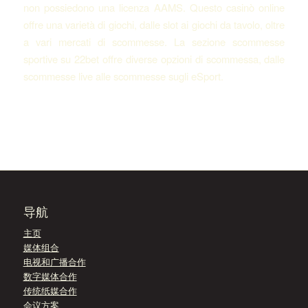
non possiedono una licenza AAMS. Questo casinò online
offre una varietà di giochi, dalle slot ai giochi da tavolo, oltre
a vari mercati di scommesse. La sezione scommesse
sportive su 22bet offre diverse opzioni di scommessa, dalle
scommesse live alle scommesse sugli eSport.
导航
主页
媒体组合
电视和广播合作
数字媒体合作
传统纸媒合作
会议方案