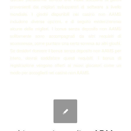
provenienti dai migliori sviluppatori di software a livello
mondiale. I giochi disponibili nei casinò non AAMS
includono diverse opzioni, e di seguito evidenzieremo
alcune delle migliori. I bonus senza deposito non AAMS
solitamente sono accompagnati da altri requisiti di
scommessa, come puntare una certa somma su altri giochi.
Se desideri ricevere il bonus senza deposito non AAMS per
intero, dovrai soddisfare questi requisiti. I bonus di
registrazione vengono offerti ai nuovi giocatori come un
modo per accoglierli nel casinò non AAMS.