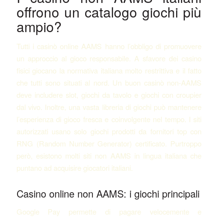
offrono un catalogo giochi più
ampio?
Tutti i casinò online AAMS hanno l’obbligo di promuovere
un approccio al gioco responsabile. A sfavore dei casino
fisici giocano la normativa italiana molto restrittiva e il fatto
che tutti sono situati al nord. Un buon casinò non-AAMS
deve includere slot, giochi da tavolo e giochi con croupier
dal vivo. Inoltre, una vasta libreria di giochi può mantenere
l’esperienza di gioco fresca e coinvolgente nel tempo. I siti
autorizzati usano solo giochi prodotti da fornitori top con
RNG (Random Number Generator) certificato. Purtroppo
però, esistono molti siti non AAMS in lingua italiana che
puntano ad acquisire giocatori italiani.
Casino online non AAMS: i giochi principali
Google Pay permette di pagare velocemente e