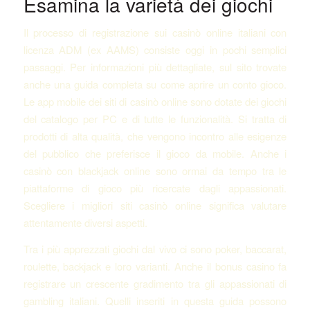
Esamina la varietà dei giochi
Il processo di registrazione sui casinò online italiani con
licenza ADM (ex AAMS) consiste oggi in pochi semplici
passaggi. Per informazioni più dettagliate, sul sito trovate
anche una guida completa su come aprire un conto gioco.
Le app mobile dei siti di casinò online sono dotate dei giochi
del catalogo per PC e di tutte le funzionalità. Si tratta di
prodotti di alta qualità, che vengono incontro alle esigenze
del pubblico che preferisce il gioco da mobile. Anche i
casinò con blackjack online sono ormai da tempo tra le
piattaforme di gioco più ricercate dagli appassionati.
Scegliere i migliori siti casinò online significa valutare
attentamente diversi aspetti.
Tra i più apprezzati giochi dal vivo ci sono poker, baccarat,
roulette, backjack e loro varianti. Anche il bonus casino fa
registrare un crescente gradimento tra gli appassionati di
gambling italiani. Quelli inseriti in questa guida possono