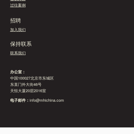
过往案例
招聘
加入我们
保持联系
联系我们
办公室：
中国100027北京市东城区
东直门外大街46号
天恒大厦20层2016室
电子邮件：
info@mhichina.com