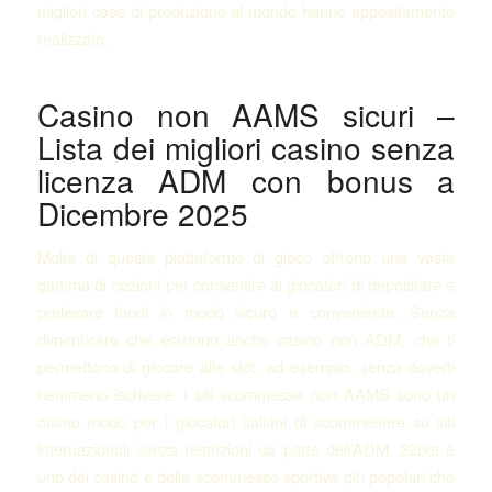
migliori case di produzione al mondo hanno appositamente
realizzato.
Casino non AAMS sicuri –
Lista dei migliori casino senza
licenza ADM con bonus a
Dicembre 2025
Molte di queste piattaforme di gioco offrono una vasta
gamma di opzioni per consentire ai giocatori di depositare e
prelevare fondi in modo sicuro e conveniente. Senza
dimenticare che esistono anche casino non ADM, che ti
permettono di giocare alle slot, ad esempio, senza doverti
nemmeno iscrivere. I siti scommesse non AAMS sono un
ottimo modo per i giocatori italiani di scommettere su siti
internazionali senza restrizioni da parte dell’ADM. 22bet è
uno dei casinò e delle scommesse sportive più popolari che