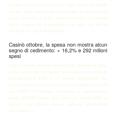
provider Rolling Slots è risultato il miglior casino non AAMS
del test. Dopo aver parlato dei vantaggi dei casino online
senza documenti è giusto anche soffermarsi sui possibili
rischi. I casinò che ti presentiamo qui sono tutti da noi
testati per sicurezza ed affidabilità.
Casinò ottobre, la spesa non mostra alcun
segno di cedimento: + 16,2% e 292 milioni
spesi
Skrill è uno dei portafogli elettronici più utilizzati nel gioco
online, apprezzato per rapidità, sicurezza e costi contenuti.
L’autoesclusione ADM è un sistema centralizzato che
blocca l’accesso a tutti i casinò con licenza italiana. I casinò
non AAMS non rientrano nel sistema di autoesclusione
gestito dall’ADM italiana. Nei casinò con licenza ADM, le
imposte sulle vincite vengono trattenute direttamente
dall’operatore.