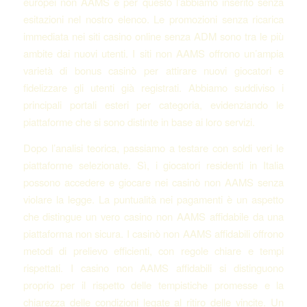
europei non AAMS e per questo l’abbiamo inserito senza
esitazioni nel nostro elenco. Le promozioni senza ricarica
immediata nei siti casino online senza ADM sono tra le più
ambite dai nuovi utenti. I siti non AAMS offrono un’ampia
varietà di bonus casinò per attirare nuovi giocatori e
fidelizzare gli utenti già registrati. Abbiamo suddiviso i
principali portali esteri per categoria, evidenziando le
piattaforme che si sono distinte in base ai loro servizi.
Dopo l’analisi teorica, passiamo a testare con soldi veri le
piattaforme selezionate. Sì, i giocatori residenti in Italia
possono accedere e giocare nei casinò non AAMS senza
violare la legge. La puntualità nei pagamenti è un aspetto
che distingue un vero casino non AAMS affidabile da una
piattaforma non sicura. I casinò non AAMS affidabili offrono
metodi di prelievo efficienti, con regole chiare e tempi
rispettati. I casino non AAMS affidabili si distinguono
proprio per il rispetto delle tempistiche promesse e la
chiarezza delle condizioni legate al ritiro delle vincite. Un