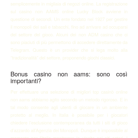
semplicemente in migliaia di negozi online. La registrazione
sul casino non AAMS online Lucky Block avviene in
questione di secondi. Un ente fondato nel 1927 per gestire
il monopoli dei sali e tabacchi, fino ad arrivare ad occuparsi
del settore del gioco. Alcuni dei non ADM casino che ci
sono piaciuti di più permettono di accedere direttamente da
Telegram. Questo è un provider che si lega molto alla
“tradizionalità” del settore, proponendo giochi classici.
Bonus casino non aams: sono così
importanti?
Per effettuare una selezione di migliori top casinò online
non aams abbiamo agito secondo un metodo rigoroso. E in
tal modo consente agli utenti di giocare in un ambiente
protetto al meglio. In Italia è possibile per i giocatori
chiedere l’esclusione contemporanea da tutti i siti di gioco
d’azzardo all’Agenzia dei Monopoli. Dunque è impossibile al
momento per l’Italia monitorare le vincite nei siti esteri. I