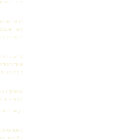
начает, что
.
а на сайт.
рации, или
ть аккаунт
ama Casino
ответствие
ектр игр и
и игроков,
е или чату.
торые ищут
условиями и
ти онлайн-