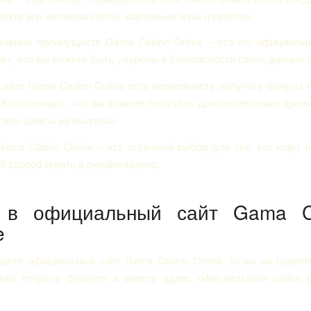
ектр игр, включая слоты, карточные игры и рулетку.
лавных преимуществ Gama Casino Online – это его официальн
ет, что вы можете быть уверены в безопасности своих данных и
 сайте Gama Casino Online есть возможность получать бонусы и
 Это означает, что вы можете получать дополнительные преи
свои шансы на выигрыш.
Gama Casino Online – это отличный выбор для тех, кто ищет 
 способ играть в онлайн-казино.
 в официальный сайт Gama C
e
щете официальный сайт Gama Casino Online, то вы на правом
ько открыть браузер и ввести адрес официального сайта 