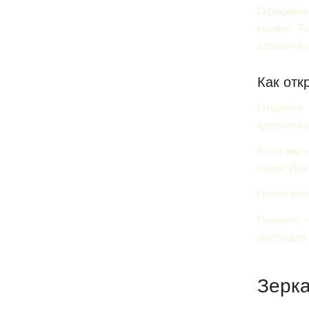
Официальн
казино. Т
депозит и
Как отк
Откройте 
адресной с
Если вы н
сайте. Для
После рег
Помните, 
место для 
Зерк