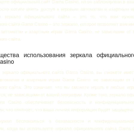
щете официальный сайт Gama Casino, но он заблокирован в ваш
осто хотите иметь доступ к игровым автоматам и азартным 
то зеркало официального сайта – это то, что вам нужно
го сайта Gama Casino – это зеркало, которое позволяет вам и
 автоматам и азартным играм Gama Casino, не зависящим от 
ого сайта.
щества использования зеркала официальног
asino
 зеркало официального сайта Gama Casino, вы сможете имет
втоматам и азартным играм Gama Casino, не зависящим от 
ого сайта. Это означает, что вы сможете играть в любые игр
ся, не зависящими от вашей географии. Кроме того, зеркало о
ma Casino обеспечивает безопасность и конфиденциально
и, что означает, что ваша личная информация будет защищена.
ужно беспокоиться о безопасности и конфиденциально
и, когда вы используете зеркало официального сайта Gama 