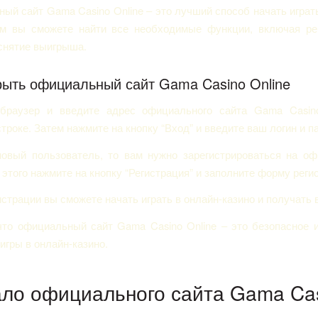
ый сайт Gama Casino Online – это лучший способ начать играть
ам вы сможете найти все необходимые функции, включая ре
 снятие выигрыша.
рыть официальный сайт Gama Casino Online
браузер и введите адрес официального сайта Gama Casin
троке. Затем нажмите на кнопку “Вход” и введите ваш логин и п
овый пользователь, то вам нужно зарегистрироваться на о
 этого нажмите на кнопку “Регистрация” и заполните форму реги
истрации вы сможете начать играть в онлайн-казино и получать
что официальный сайт Gama Casino Online – это безопасное 
игры в онлайн-казино.
ало официального сайта Gama Ca