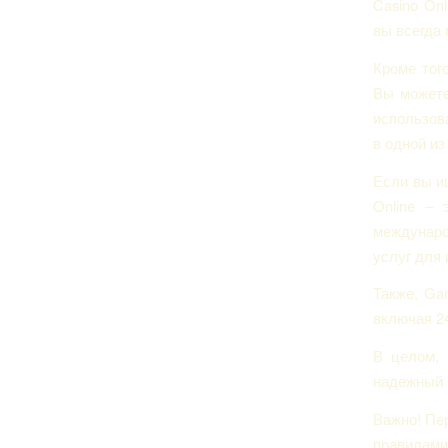
Casino Onl
вы всегда 
Кроме тог
Вы можете
использов
в одной из
Если вы и
Online – 
междунаро
услуг для 
Также, Ga
включая 24
В целом, 
надежный и
Важно! Пер
правилами