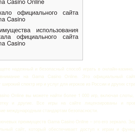
a Casino Online
кало официального сайта
a Casino
имущества использования
кала официального сайта
a Casino
щете надежный и безопасный способ играть в онлайн-казино,
 внимание на Gama Casino Online. Это официальный сайт
 широкий спектр игр и услуг для игроков из России и других стра
sino Online вы можете найти более 1 000 игр, включая слоты,
летку и другие. Все игры на сайте лицензированы и про
вие международным стандартам безопасности.
ючевых преимуществ Gama Casino Online – это его зеркало. Зе
льный сайт, который обеспечивает доступ к играм и фун