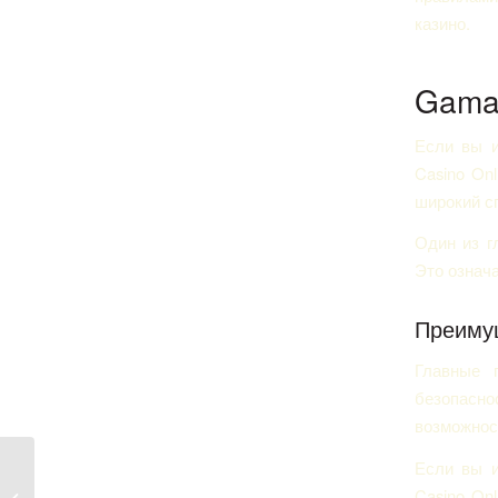
казино.
Gama 
Если вы и
Casino On
широкий сп
Один из г
Это означа
Преимущ
Главные 
безопасно
возможнос
Если вы и
In den letzten Jahren hat die Online-
Casino On
Glücksspielbranche eine signifikante