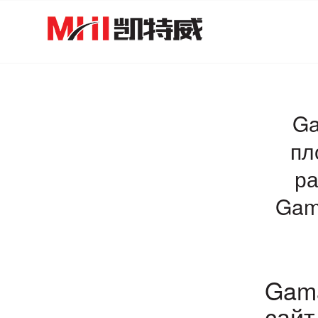
Ga
пл
ра
Gam
Gama
сайт