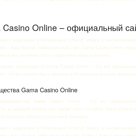
Casino Online – официальный са
щете надежный и безопасный способ играть в онлайн-казин
line – ваш выбор. Официальный сайт Gama Casino Online пред
ектр игр, включая слоты, карточные игры и рулетку.
лавных преимуществ Gama Casino Online – это его официальн
ет, что вы можете быть уверены в безопасности своих данных и
ества Gama Casino Online
преимущества Gama Casino Online – это его официальны
сть и широкий спектр игр. Кроме того, на сайте Gama Casino O
ть получать бонусы и участие в турнирах.
щете надежный и безопасный способ играть в онлайн-казин
line – ваш выбор. Официальный сайт Gama Casino Online пред