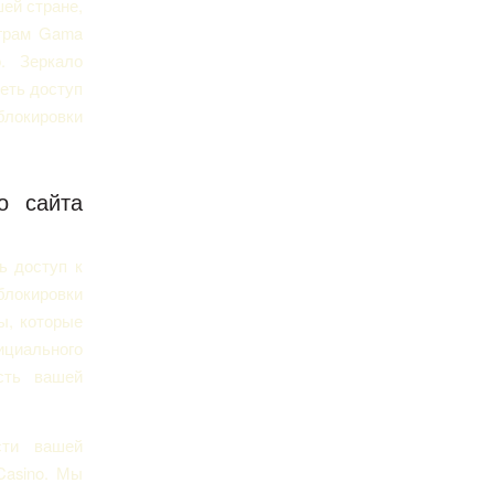
ей стране,
играм Gama
. Зеркало
меть доступ
блокировки
о сайта
ь доступ к
блокировки
ы, которые
фициального
сть вашей
сти вашей
Casino. Мы