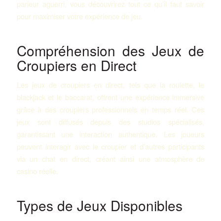
parieur aguerri, vous découvrirez tout ce qu’il faut savoir
pour maximiser votre expérience de jeu.
Compréhension des Jeux de
Croupiers en Direct
Les jeux de croupiers en direct, tels que la roulette, le
blackjack et le baccarat, offrent une expérience immersive
grâce à des croupiers professionnels en temps réel. Ces
jeux sont diffusés depuis des studios spécialisés,
garantissant une interaction authentique. Les joueurs
peuvent interagir avec le croupier et d’autres participants
via un chat en direct, créant ainsi une atmosphère de
casino réelle.
Types de Jeux Disponibles