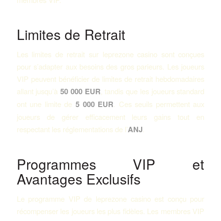
Limites de Retrait
Les limites de retrait sur leprezone casino sont conçues
pour s’adapter aux besoins des gros parieurs. Les joueurs
VIP peuvent bénéficier de limites de retrait hebdomadaires
allant jusqu’à
50 000 EUR
, tandis que les joueurs standard
ont une limite de
5 000 EUR
. Ces seuils permettent aux
joueurs de gérer efficacement leurs gains tout en
respectant les réglementations de l’
ANJ
.
Programmes VIP et
Avantages Exclusifs
Le programme VIP de leprezone casino est conçu pour
récompenser les joueurs les plus fidèles. Les membres VIP