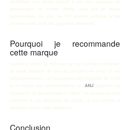
bénéficient d’un accès exclusif à des jeux spéciaux, de
gestionnaires de compte dédiés, ainsi que de bonus
personnalisés. De plus, les VIP peuvent participer à des
tournois privés avec des cagnottes attractives.
Pourquoi je recommande
cette marque
leprezone casino se distingue par son interface conviviale,
sa vaste sélection de jeux de croupiers en direct et ses
offres généreuses. La transparence des modalités de retrait
et le respect des réglementations de l’
ANJ
assurent une
expérience de jeu sécurisée et fiable. Les joueurs peuvent
s’attendre à une assistance de qualité, ce qui renforce la
confiance envers cette plateforme.
Conclusion