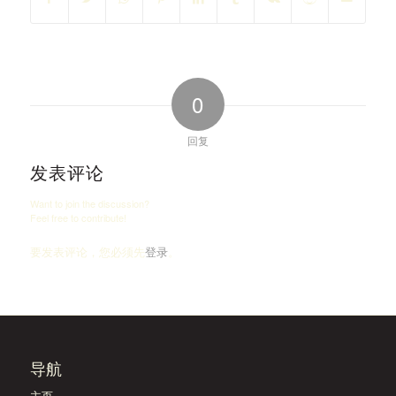
0
回复
发表评论
Want to join the discussion?
Feel free to contribute!
要发表评论，您必须先
登录
。
导航
主页