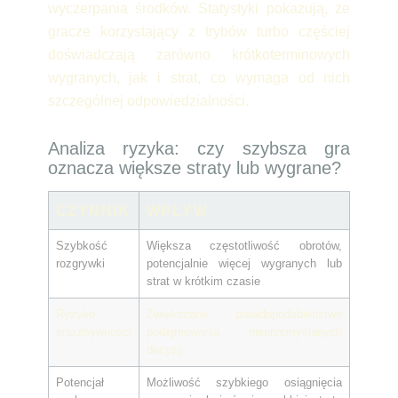
wyczerpania środków. Statystyki pokazują, że
gracze korzystający z trybów turbo częściej
doświadczają zarówno krótkoterminowych
wygranych, jak i strat, co wymaga od nich
szczególnej odpowiedzialności.
Analiza ryzyka: czy szybsza gra
oznacza większe straty lub wygrane?
CZYNNIK
WPŁYW
Szybkość
Większa częstotliwość obrotów,
rozgrywki
potencjalnie więcej wygranych lub
strat w krótkim czasie
Ryzyko
Zwiększone prawdopodobieństwo
impulsywności
podejmowania nieprzemyślanych
decyzji
Potencjał
Możliwość szybkiego osiągnięcia