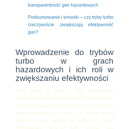
transparentność gier hazardowych
Podsumowanie i wnioski – czy tryby turbo
rzeczywiście zwiększają efektywność
gier?
Wprowadzenie do trybów
turbo w grach
hazardowych i ich roli w
zwiększaniu efektywności
Tryby turbo to funkcje, które umożliwiają
przyspieszenie rozgrywki w grach hazardowych
online. W praktyce oznacza to, że akcja na
ekranie przebiega szybciej, a gracze mogą
obrócić więcej spinów w krótszym czasie.
Podstawową funkcją tych trybów jest