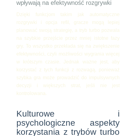
wpływają na efektywność rozgrywki
Dzięki funkcjom takim jak automatyczne
rozgrywki i opcja refil, gracze mogą lepiej
planować swoją strategię, a tryb turbo pozwala
na szybkie przejście przez mniej istotne fazy
gry. To wszystko przekłada się na zwiększenie
efektywności, czyli możliwości wygrania więcej
w krótszym czasie. Jednak ważne jest, aby
korzystać z tych funkcji z rozwagą, ponieważ
szybka gra może prowadzić do impulsywnych
decyzji i większych strat, jeśli nie jest
kontrolowana.
Kulturowe i
psychologiczne aspekty
korzystania z trybów turbo