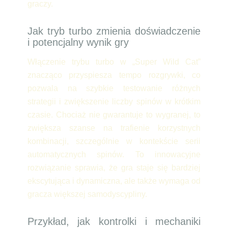
graczy.
Jak tryb turbo zmienia doświadczenie
i potencjalny wynik gry
Włączenie trybu turbo w „Super Wild Cat”
znacząco przyspiesza tempo rozgrywki, co
pozwala na szybkie testowanie różnych
strategii i zwiększenie liczby spinów w krótkim
czasie. Chociaż nie gwarantuje to wygranej, to
zwiększa szanse na trafienie korzystnych
kombinacji, szczególnie w kontekście serii
automatycznych spinów. To innowacyjne
rozwiązanie sprawia, że gra staje się bardziej
ekscytująca i dynamiczna, ale także wymaga od
gracza większej samodyscypliny.
Przykład, jak kontrolki i mechaniki