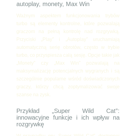
autoplay, monety, Max Win
Ważnym aspektem funkcjonowania trybów
turbo są elementy kontrolne, które pozwalają
graczom na pełną kontrolę nad rozgrywką.
Przyciski „Play” i „Autoplay” uruchamiają
automatyczną serię obrotów, często w trybie
turbo, co przyspiesza całą sesję. Opcje takie jak
„Monety” czy „Max Win” pozwalają na
maksymalizację potencjalnych wygranych i są
szczególnie popularne wśród doświadczonych
graczy, którzy chcą zoptymalizować swoje
szanse na zysk.
Przykład „Super Wild Cat”:
innowacyjne funkcje i ich wpływ na
rozgrywkę
W przypadku gry „Super Wild Cat”, dostępnej