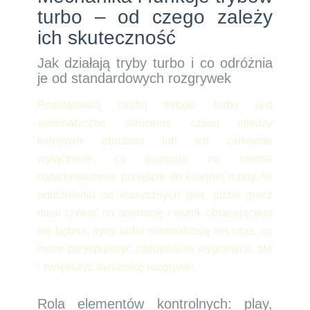
turbo – od czego zależy
ich skuteczność
Jak działają tryby turbo i co odróżnia
je od standardowych rozgrywek
Podstawową cechą trybów turbo jest
automatyczne skrócenie czasu między
kolejnymi obrotami lub ich całkowite
wyłączenie, co pozwala na niemal
natychmiastowe przejście do kolejnej rundy. W
odróżnieniu od klasycznych gier, gdzie gracz
musi czekać na animację i wynik obracającego
się bębna, tryby turbo minimalizują ten czas, co
może przyspieszyć zdobywanie wygranych, ale
i zwiększyć dynamikę rozgrywki.
Rola elementów kontrolnych: play,