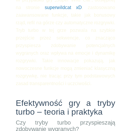
na stronie
superwildcat xD
, zastosowano
zaawansowane funkcje, takie jak bonusowy
rząd, refil na górze czy automatyczne rozgrywki.
Tryb turbo w tej grze pozwala na szybkie
przejście przez sekwencje, co znacząco
przyspiesza zdobywanie potencjalnych
wygranych oraz wpływa na emocje i dynamikę
rozgrywki. Takie innowacje pokazują, jak
nowoczesne funkcje mogą zmieniać klasyczną
rozgrywkę, nie tracąc przy tym podstawowych
zasad transparentności i uczciwości.
Efektywność gry a tryby
turbo – teoria i praktyka
Czy tryby turbo przyspieszają
zdobywanie wygranych?