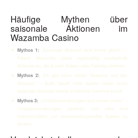
Häufige Mythen über
saisonale Aktionen im
Wazamba Casino
Mythos 1:
„Saisonale Aktionen sind immer gleich.“ –
Falsch! Wazamba bietet regelmäßig wechselnde
Aktionen an, die je nach Saison oder Feiertag variieren.
Mythos 2:
„Es gibt keine echten Gewinne aus den
Aktionen.“ – Auch falsch! Viele Spieler haben durch
saisonale Aktionen bereits erhebliche Gewinne erzielt.
Mythos 3:
„Umsatzanforderungen sind immer unfair.“ –
Umsatzanforderungen variieren, und viele sind
branchenüblich, um verantwortungsvolles Spielen zu
fördern.