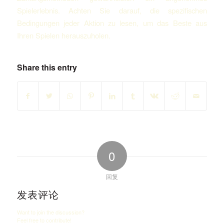
Spielerlebnis. Achten Sie darauf, die spezifischen
Bedingungen jeder Aktion zu lesen, um das Beste aus
Ihren Spielen herauszuholen.
Share this entry
0
回复
发表评论
Want to join the discussion?
Feel free to contribute!