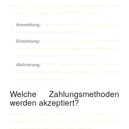
Aktionen sind transparent und benutzerfreundlich. Spieler
müssen in der Regel folgende Schritte befolgen:
Anmeldung:
Sie müssen sich im Casino registrieren,
um an den Aktionen teilnehmen zu können.
Einzahlung:
Um einen Bonus zu erhalten, müssen Sie
eine qualifizierte Einzahlung tätigen. Die Mindesthöhe
variiert meist zwischen 10 EUR und 20 EUR.
Aktivierung:
Viele Aktionen müssen aktiv im
Spielbereich ausgewählt werden, bevor sie in Anspruch
genommen werden können.
Welche Zahlungsmethoden
werden akzeptiert?
Wazamba Casino bietet eine Vielzahl von
Zahlungsmethoden an, die Sie für Ihre Einzahlungen und
Auszahlungen nutzen können. Dazu gehören: