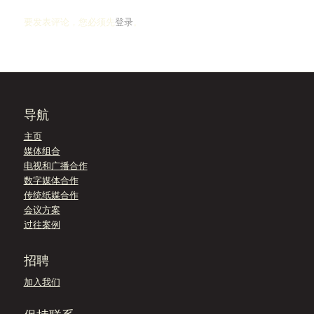
要发表评论，您必须先
登录
。
导航
主页
媒体组合
电视和广播合作
数字媒体合作
传统纸媒合作
会议方案
过往案例
招聘
加入我们
保持联系