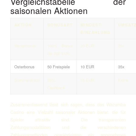
Vergleichstabelle der
saisonalen Aktionen
AKTION
BONUSART
MINDEST-
UMSAT
EINZAHLUNG
Winterbonus
100% Bonus
20 EUR
35x
bis 200 EUR
Osterbonus
50 Freispiele
10 EUR
35x
Sommeraktion
25%
15 EUR
Keine
Cashback
Zusammenfassend lässt sich sagen, dass das Wazamba
Casino eine Vielzahl saisonaler Aktionen bietet, die für
Spieler attraktiv sind. Die transparenten
Zahlungsmodalitäten und die verschiedenen
Zahlungsmethoden gewährleisten ein angenehmes