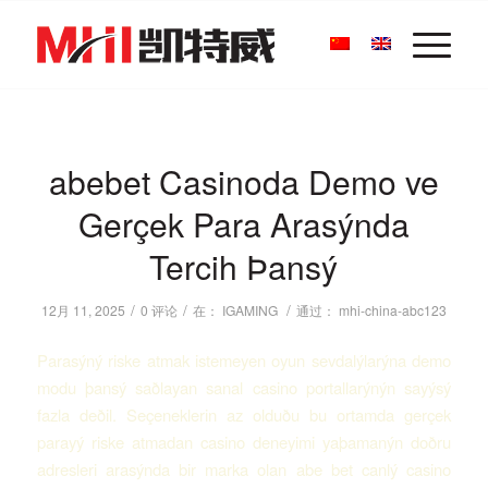
abebet Casinoda Demo ve
Gerçek Para Arasýnda
Tercih Þansý
/
/
/
12月 11, 2025
0 评论
在：
IGAMING
通过：
mhi-china-abc123
Parasýný riske atmak istemeyen oyun sevdalýlarýna demo
modu þansý saðlayan sanal casino portallarýnýn sayýsý
fazla deðil. Seçeneklerin az olduðu bu ortamda gerçek
parayý riske atmadan casino deneyimi yaþamanýn doðru
adresleri arasýnda bir marka olan abe bet canlý casino