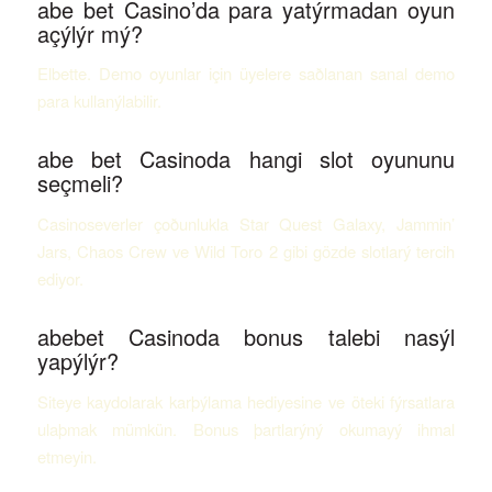
abe bet Casino’da para yatýrmadan oyun
açýlýr mý?
Elbette. Demo oyunlar için üyelere saðlanan sanal demo
para kullanýlabilir.
abe bet Casinoda hangi slot oyununu
seçmeli?
Casinoseverler çoðunlukla Star Quest Galaxy, Jammin’
Jars, Chaos Crew ve Wild Toro 2 gibi gözde slotlarý tercih
ediyor.
abebet Casinoda bonus talebi nasýl
yapýlýr?
Siteye kaydolarak karþýlama hediyesine ve öteki fýrsatlara
ulaþmak mümkün. Bonus þartlarýný okumayý ihmal
etmeyin.