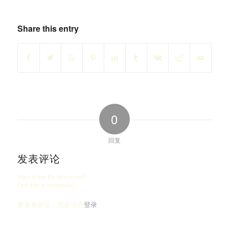
Share this entry
0
回复
发表评论
Want to join the discussion?
Feel free to contribute!
要发表评论，您必须先
登录
。