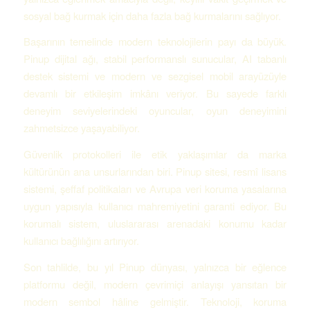
sosyal bağ kurmak için daha fazla bağ kurmalarını sağlıyor.
Başarının temelinde modern teknolojilerin payı da büyük.
Pinup dijital ağı, stabil performanslı sunucular, AI tabanlı
destek sistemi ve modern ve sezgisel mobil arayüzüyle
devamlı bir etkileşim imkânı veriyor. Bu sayede farklı
deneyim seviyelerindeki oyuncular, oyun deneyimini
zahmetsizce yaşayabiliyor.
Güvenlik protokolleri ile etik yaklaşımlar da marka
kültürünün ana unsurlarından biri. Pinup sitesi, resmî lisans
sistemi, şeffaf politikaları ve Avrupa veri koruma yasalarına
uygun yapısıyla kullanıcı mahremiyetini garanti ediyor. Bu
korumalı sistem, uluslararası arenadaki konumu kadar
kullanıcı bağlılığını artırıyor.
Son tahlilde, bu yıl Pinup dünyası, yalnızca bir eğlence
platformu değil, modern çevrimiçi anlayışı yansıtan bir
modern sembol hâline gelmiştir. Teknoloji, koruma