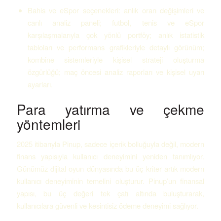
Bahis ve eSpor seçenekleri: anlık oran değişimleri ve
canlı analiz paneli; futbol, tenis ve eSpor
karşılaşmalarıyla çok yönlü portföy; anlık istatistik
tabloları ve performans grafikleriyle detaylı görünüm;
kombine sistemleriyle kişisel strateji oluşturma
özgürlüğü; maç öncesi analiz raporları ve kişisel uyarı
ayarları.
Para yatırma ve çekme
yöntemleri
2025 itibarıyla Pinup, sadece içerik bolluğuyla değil, modern
finans yapısıyla kullanıcı deneyimini yeniden tanımlıyor.
Günümüz dijital oyun dünyasında bu üç kriter artık modern
kullanıcı deneyiminin temelini oluşturur. Pinup’un finansal
yapısı, bu üç değeri tek çatı altında buluşturarak,
kullanıcılara güvenli ve kesintisiz ödeme deneyimi sağlıyor.