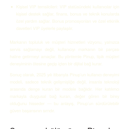
Kişisel VIP temsilcileri: VIP statüsündeki kullanıcılar için
kişisel destek sağlar, finans, bonus ve teknik konularda
özel yardım sağlar. Bonus promosyonları ve özel etkinlik
davetleri VIP üyelerle paylaşılır.
Markanın topluluk ve müşteri hizmetleri vizyonu, yalnızca
servis sağlamayı değil, kullanıcıyı markanın bir parçası
haline getirmeyi amaçlar. Bu yöntemle Pinup, tipik müşteri
deneyiminin ötesine geçip içten bir dijital bağ kurar.
Sonuç olarak, 2025 yılı itibarıyla Pinup’un kullanıcı deneyimi
modeli, sadece teknik gelişmişliğe değil, insanla teknoloji
arasında denge kuran bir modele bağlıdır. Her katılımcı
markayla duygusal bağ kuran, değer gören bir birey
olduğunu hisseder — bu anlayış, Pinup’un sürdürülebilir
güven başarısının sırrıdır.