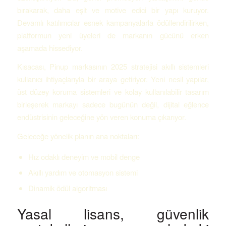
bırakarak, daha eşit ve motive edici bir yapı kuruyor.
Devamlı katılımcılar esnek kampanyalarla ödüllendirilirken,
platformun yeni üyeleri de markanın gücünü erken
aşamada hissediyor.
Kısacası, Pinup markasının 2025 stratejisi akıllı sistemleri
kullanıcı ihtiyaçlarıyla bir araya getiriyor. Yeni nesil yapılar,
üst düzey koruma sistemleri ve kolay kullanılabilir tasarım
birleşerek markayı sadece bugünün değil, dijital eğlence
endüstrisinin geleceğine yön veren konuma çıkarıyor.
Geleceğe yönelik planın ana noktaları:
Hız odaklı deneyim ve mobil denge
Akıllı yardım ve otomasyon sistemi
Dinamik ödül algoritması
Yasal lisans, güvenlik