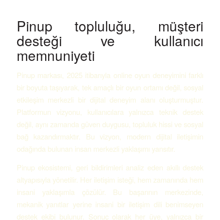
Pinup topluluğu, müşteri
desteği ve kullanıcı
memnuniyeti
Pinup markası, 2025 itibarıyla online oyun deneyimini farklı
bir boyuta taşıyarak, tek amaçlı bir oyun ortamı değil, sosyal
etkileşim merkezli bir dijital deneyim alanı oluşturmuştur.
Platformun vizyonu, kullanıcılara yalnızca teknik destek
değil, aynı zamanda güven duygusu, topluluk hissi ve sosyal
bağ kazandırmaktır. Bu vizyon, modern dijital iletişimin
odağında bulunan insan merkezli yaklaşımı yansıtır.
Pinup ekosistemi, geri bildirimleri analiz eden akıllı destek
altyapısıyla yönetilir. Her iletişim isteği, hem zamanında hem
insani yaklaşımla çözülür. Bu başarının merkezinde,
mekanik yanıtlar yerine insani bir iletişim dili benimseyen
destek ekibi bulunur. Sonuç olarak her üye, yalnızca bir