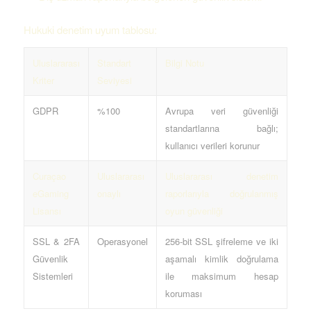
Hukuki denetim uyum tablosu:
Uluslararası
Standart
Bilgi Notu
Kriter
Seviyesi
GDPR
%100
Avrupa veri güvenliği
standartlarına bağlı;
kullanıcı verileri korunur
Curaçao
Uluslararası
Uluslararası denetim
eGaming
onaylı
raporlarıyla doğrulanmış
Lisansı
oyun güvenliği
SSL & 2FA
Operasyonel
256-bit SSL şifreleme ve iki
Güvenlik
aşamalı kimlik doğrulama
Sistemleri
ile maksimum hesap
koruması