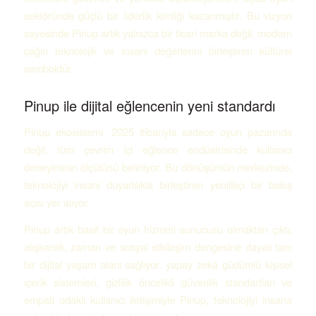
sektöründe güçlü bir liderlik kimliği kazanmıştır. Bu vizyon
sayesinde Pinup artık yalnızca bir ticari marka değil, modern
çağın teknolojik ve insani değerlerini birleştiren kültürel
semboldür.
Pinup ile dijital eğlencenin yeni standardı
Pinup ekosistemi, 2025 itibarıyla sadece oyun pazarında
değil, tüm çevrim içi eğlence endüstrisinde kullanıcı
deneyiminin ölçütünü belirliyor. Bu dönüşümün merkezinde,
teknolojiyi insani duyarlılıkla birleştiren yenilikçi bir bakış
açısı yer alıyor.
Pinup artık basit bir oyun hizmeti sunucusu olmaktan çıktı;
alışkanlık, zaman ve sosyal etkileşim dengesine dayalı tam
bir dijital yaşam alanı sağlıyor. yapay zekâ güdümlü kişisel
içerik sistemleri, gizlilik öncelikli güvenlik standartları ve
empati odaklı kullanıcı iletişimiyle Pinup, teknolojiyi insana