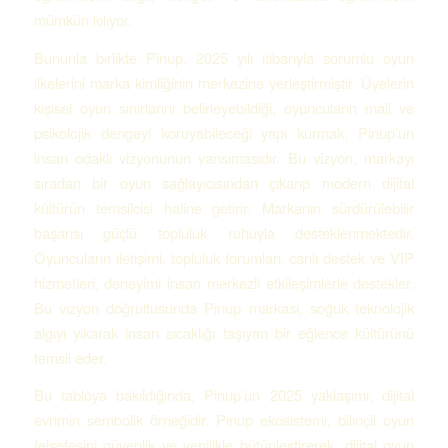
mümkün kılıyor.
Bununla birlikte Pinup, 2025 yılı itibarıyla sorumlu oyun
ilkelerini marka kimliğinin merkezine yerleştirmiştir. Üyelerin
kişisel oyun sınırlarını belirleyebildiği, oyuncuların mali ve
psikolojik dengeyi koruyabileceği yapı kurmak, Pinup’un
insan odaklı vizyonunun yansımasıdır. Bu vizyon, markayı
sıradan bir oyun sağlayıcısından çıkarıp modern dijital
kültürün temsilcisi haline getirir. Markanın sürdürülebilir
başarısı güçlü topluluk ruhuyla desteklenmektedir.
Oyuncuların iletişimi, topluluk forumları, canlı destek ve VIP
hizmetleri, deneyimi insan merkezli etkileşimlerle destekler.
Bu vizyon doğrultusunda Pinup markası, soğuk teknolojik
algıyı yıkarak insan sıcaklığı taşıyan bir eğlence kültürünü
temsil eder.
Bu tabloya bakıldığında, Pinup’un 2025 yaklaşımı, dijital
evrimin sembolik örneğidir. Pinup ekosistemi, bilinçli oyun
felsefesini güvenlik ve yenilikle bütünleştirerek, dijital oyun