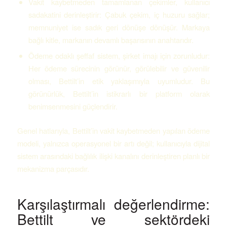
Vakit kaybetmeden tamamlanan çekimler, kullanıcı
sadakatini derinleştirir: Çabuk çekim, iç huzuru sağlar;
memnuniyet ise sadık geri dönüşe dönüşür. Markaya
bağlı kitle, markanın devamlı başarısının anahtarıdır.
Ödeme odaklı şeffaf sistem, şirket imajı için zorunludur:
Her ödeme sürecinin görünür, görülebilir ve güvenilir
olması, Bettilt’in etik yaklaşımıyla uyumludur. Bu
görünürlük, Bettilt’in istikrarlı bir platform olarak
benimsenmesini güçlendirir.
Genel hatlarıyla, Bettilt’in vakit kaybetmeden yapılan ödeme
modeli, yalnızca operasyonel bir artı değil; kullanıcıyla dijital
sistem arasındaki bağlılık ilişki kanalını derinleştiren planlı bir
mekanizma parçasıdır.
Karşılaştırmalı değerlendirme:
Bettilt ve sektördeki