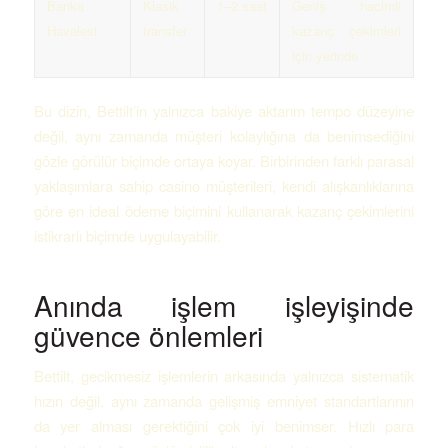
Banka
Klasik
1–2 saat
Geniş hacimli
Havalesi
transfer
kazanç çekimleri
için yerinde
Bu dizin, Bettilt’in yalnızca bakiye aktarım tempo düzeyine
değil, aynı zamanda müşteri kolaylığına da benimsediğini
gözle görülür biçimde ortaya koyar. Birbirinden farklı parasal
yaklaşımlara sahip casino müşterileri, kendi alışkanlıklarına
göre en ideal ödeme biçimini kullanarak kazanç çekimlerini
istikrarlı biçimde uygulayabilir.
Anında işlem işleyişinde
güvence önlemleri
Bettilt, gecikmesiz işlemlerin arkasında yalnızca sistematik
hızın değil, aynı zamanda gelişmiş emniyet standartlarının
da yer alması gerektiğini çok iyi benimser. Hızlı para