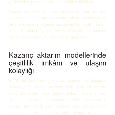
yürüten bir oyun merkezi için stratejik bir üstünlüktür.
Kısacası, Bettilt’in mali modeli yalnızca etkin para transferi
sunmakla kalmaz; aynı zamanda istikrar, görünürlük ve
devamlılık değerleri üzerine tasarlanmış bir modelin kalbini
sağlar. Bu model, üyelerin fonlarını şifreli ortamda tutarken
hizmet ağının konumunu da süreklilik içinde artırır.
Kazanç aktarım modellerinde
çeşitlilik imkânı ve ulaşım
kolaylığı
Bettilt, her katılımcının gelir davranışlarının farklı olduğunu
benimseyerek ödeme seçeneklerinde geniş bir çeşitlilik
sunar. Bu felsefe, hem Türkiye merkezli hem sınır ötesi
üyelerin taleplerini karşılayacak şekilde tasarlanmıştır.
Üyeler, ister bilindik debit kartlarını, ister çağdaş finans
çözümlerini, isterse merkeziyetsiz finans sistemlerini