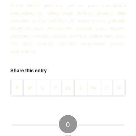
Özetle Bettilt platformu, yalnızca para transferlerini
kolaylaştıran bir sistem değil; platform güvenini, akıllı
sistemleri ve üye bağlılığını bir araya getiren geleceğe
dönük bir oyun ekosistemidir. Gelecek yıldan itibaren,
platformun stratejisi, sadece çevrimiçi platformların değil,
tüm dijital ekonomi sürecinin dönüşümünü yeniden
oluşturmaktır.
Share this entry
0