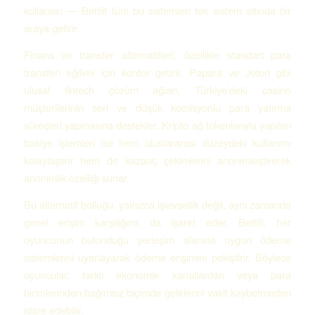
kullansın — Bettilt tüm bu sistemleri tek sistem altında bir
araya getirir.
Finans ve transfer alternatifleri, özellikle standart para
transferi eğilimi için konfor getirir. Papara ve Jeton gibi
ulusal fintech çözüm ağları, Türkiye’deki casino
müşterilerinin seri ve düşük komisyonlu para yatırma
süreçleri yapmasına destekler. Kripto ağ tokenlarıyla yapılan
bakiye işlemleri ise hem uluslararası düzeydeki kullanımı
kolaylaştırır hem de kazanç çekimlerini anonimleştirerek
anonimlik özelliği sunar.
Bu alternatif bolluğu, yalnızca işlevsellik değil, aynı zamanda
genel erişim karşılığına da işaret eder. Bettilt, her
oyuncunun bulunduğu yerleşim alanına uygun ödeme
sistemlerini uyarlayarak ödeme erişimini pekiştirir. Böylece
oyuncular, farklı ekonomik kanallardan veya para
birimlerinden bağımsız biçimde gelirlerini vakit kaybetmeden
idare edebilir.