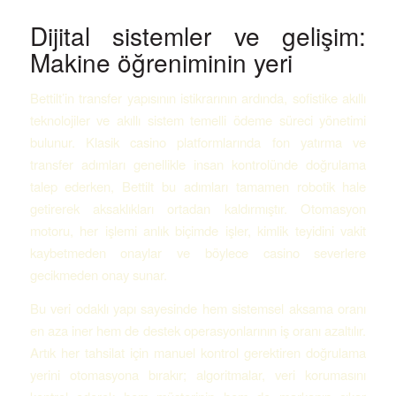
Dijital sistemler ve gelişim:
Makine öğreniminin yeri
Bettilt’in transfer yapısının istikrarının ardında, sofistike akıllı
teknolojiler ve akıllı sistem temelli ödeme süreci yönetimi
bulunur. Klasik casino platformlarında fon yatırma ve
transfer adımları genellikle insan kontrolünde doğrulama
talep ederken, Bettilt bu adımları tamamen robotik hale
getirerek aksaklıkları ortadan kaldırmıştır. Otomasyon
motoru, her işlemi anlık biçimde işler, kimlik teyidini vakit
kaybetmeden onaylar ve böylece casino severlere
gecikmeden onay sunar.
Bu veri odaklı yapı sayesinde hem sistemsel aksama oranı
en aza iner hem de destek operasyonlarının iş oranı azaltılır.
Artık her tahsilat için manuel kontrol gerektiren doğrulama
yerini otomasyona bırakır; algoritmalar, veri korumasını