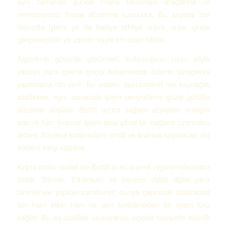
aynı zamanda güncel finans teknolojisi araçlarına ve
merkeziyetsiz finans düzenine kuruludur. Bu sayede her
depozito işlemi ya da bakiye tahliye adımı, anlar içinde
gerçekleştirilir ve zaman kaybı olmadan bitirilir.
Algoritmik güvenlik çözümleri, kullanıcıların insan eliyle
yapılan para çekme geçişi beklemeden ödeme süreçlerini
yapmasına izin verir. Bu sistem, operasyonel risk kaynağını
azaltırken, aynı zamanda işlem periyotlarını gözle görülür
düzeyde düşürür. Bettilt ayrıca sağlam altyapılar entegre
ederek tüm finansal işlem akışı şifreli bir bağlantı üzerinden
aktarır. Böylece katılımcıların profil ve finansal kaynakları, dış
etkilere karşı saklanır.
Kripto dostu model ise Bettilt’in en önemli uygulamalarından
biridir. Bitcoin, Ethereum ve benzeri dijital dijital para
birimleriyle yapılan transferler, dünya çapındaki katılımcılar
için hem etkin hem de isim belirtilmeden bir işlem türü
sağlar. Bu da özellikle uluslararası ölçekte faaliyette etkinlik