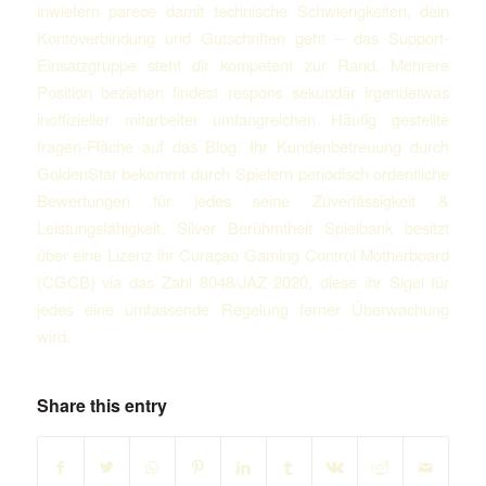
inwiefern parece damit technische Schwierigkeiten, dein
Kontoverbindung und Gutschriften geht – das Support-
Einsatzgruppe steht dir kompetent zur Rand. Mehrere
Position beziehen findest respons sekundär irgendetwas
inoffizieller mitarbeiter umfangreichen Häufig gestellte
fragen-Fläche auf das Blog. Ihr Kundenbetreuung durch
GoldenStar bekommt durch Spielern periodisch ordentliche
Bewertungen für jedes seine Zuverlässigkeit &
Leistungsfähigkeit. Silver Berühmtheit Spielbank besitzt
über eine Lizenz ihr Curaçao Gaming Control Motherboard
(CGCB) via das Zahl 8048/JAZ 2020, diese ihr Sigel für
jedes eine umfassende Regelung ferner Überwachung
wird.
Share this entry