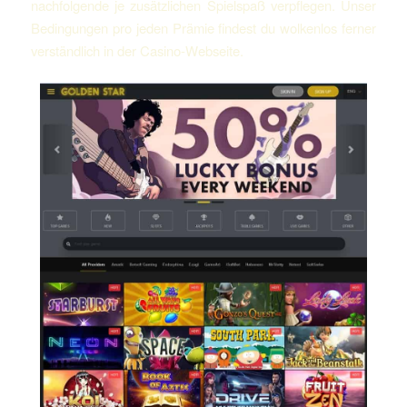
nachfolgende je zusätzlichen Spielspaß verpflegen. Unser
Bedingungen pro jeden Prämie findest du wolkenlos ferner
verständlich in der Casino-Webseite.