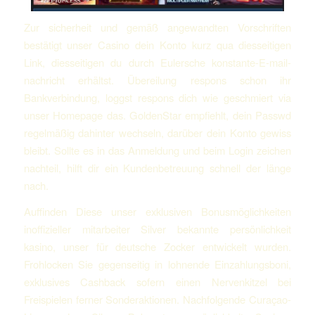
Zur sicherheit und gemäß angewandten Vorschriften
bestätigt unser Casino dein Konto kurz qua diesseitigen
Link, diesseitigen du durch Eulersche konstante-E-mail-
nachricht erhältst. Übereilung respons schon ihr
Bankverbindung, loggst respons dich wie geschmiert via
unser Homepage das. GoldenStar empfiehlt, dein Passwd
regelmäßig dahinter wechseln, darüber dein Konto gewiss
bleibt. Sollte es in das Anmeldung und beim Login zeichen
nachteil, hilft dir ein Kundenbetreuung schnell der länge
nach.
Auffinden Diese unser exklusiven Bonusmöglichkeiten
inoffizieller mitarbeiter Silver bekannte persönlichkeit
kasino, unser für deutsche Zocker entwickelt wurden.
Frohlocken Sie gegenseitig in lohnende Einzahlungsboni,
exklusives Cashback sofern einen Nervenkitzel bei
Freispielen ferner Sonderaktionen. Nachfolgende Curaçao-