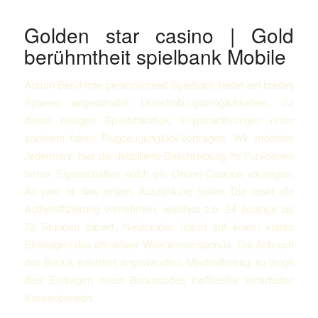
Golden star casino | Gold
berühmtheit spielbank Mobile
Aurum Berühmte persönlichkeit Spielbank bietet ein breites
Spanne angeschaltet Unterhaltungsmöglichkeiten, via
dieser riesigen Spielbibliothek, Kryptowährungen unter
anderem fairen Flugzeugunglück-Vortragen. Wir möchten
Jedermann hier die detaillierte Beschreibung ihr Funktionen
ferner Eigenschaften solch ein Online-Casinos vorzeigen.
As part of das ersten Auszahlung sollen Die leser die
Authentifizierung vornehmen, welches z.b. 24 solange bis
72 Stunden dauert. Neukunden üblich auf einem ersten
Einsteigen das attraktiver Willkommensbonus. Die Anbruch
des Bonus erfordert angewandten Mindestbetrag so lange
dies Eintragen eines Bonuscodes inoffizieller mitarbeiter
Kassenbereich.