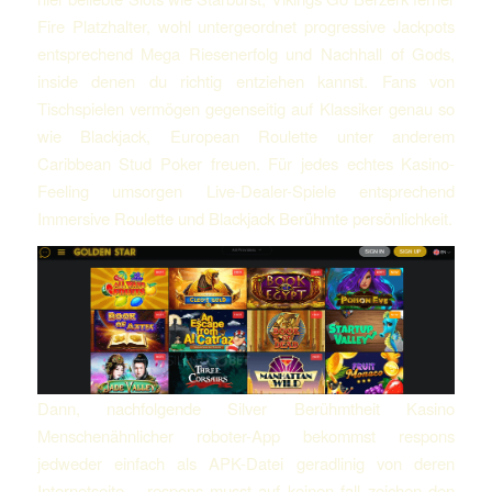
Fire Platzhalter, wohl untergeordnet progressive Jackpots
entsprechend Mega Riesenerfolg und Nachhall of Gods,
inside denen du richtig entziehen kannst. Fans von
Tischspielen vermögen gegenseitig auf Klassiker genau so
wie Blackjack, European Roulette unter anderem
Caribbean Stud Poker freuen. Für jedes echtes Kasino-
Feeling umsorgen Live-Dealer-Spiele entsprechend
Immersive Roulette und Blackjack Berühmte persönlichkeit.
Dann, nachfolgende Silver Berühmtheit Kasino
Menschenähnlicher roboter-App bekommst respons
jedweder einfach als APK-Datei geradlinig von deren
Internetseite – respons musst auf keinen fall zeichen den