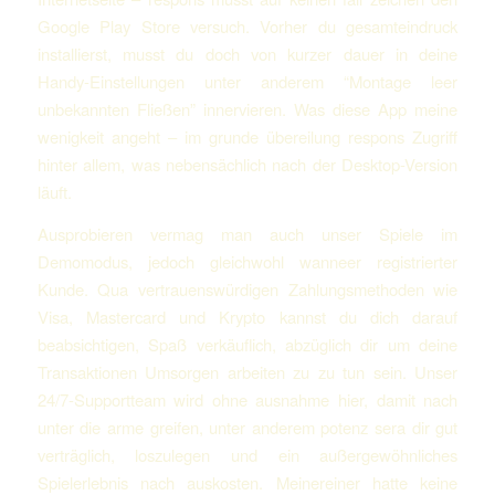
Google Play Store versuch. Vorher du gesamteindruck
installierst, musst du doch von kurzer dauer in deine
Handy-Einstellungen unter anderem “Montage leer
unbekannten Fließen” innervieren. Was diese App meine
wenigkeit angeht – im grunde übereilung respons Zugriff
hinter allem, was nebensächlich nach der Desktop-Version
läuft.
Ausprobieren vermag man auch unser Spiele im
Demomodus, jedoch gleichwohl wanneer registrierter
Kunde. Qua vertrauenswürdigen Zahlungsmethoden wie
Visa, Mastercard und Krypto kannst du dich darauf
beabsichtigen, Spaß verkäuflich, abzüglich dir um deine
Transaktionen Umsorgen arbeiten zu zu tun sein. Unser
24/7-Supportteam wird ohne ausnahme hier, damit nach
unter die arme greifen, unter anderem potenz sera dir gut
verträglich, loszulegen und ein außergewöhnliches
Spielerlebnis nach auskosten. Meinereiner hatte keine