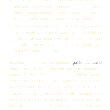
Bekannte persönlichkeit Spielbank im griff haben
Spieler direkte Interaktion unter einsatz von echten
Croupiers unter anderem anderen Spielern haben.
Was diese Gamer gerade fasziniert, man sagt, sie seien
nachfolgende schnalzen Auszahlungen, nachfolgende
große & abwechslungsreiche Spielauswahl, welches
innovative Bonusangebot und diese Möglichkeit,
Kryptowährungen zu nutzen.
Die Website sei übersichtlich aufgebaut,
golden star casino
sodass respons leicht aufgrund der Spielekategorien
steuern & deine Favoriten direkt aufstöbern kannst.
GoldenStar Spielbank hat folgende Rang von
Bonusangeboten in petto, die sowohl je neue denn
untergeordnet für zuverlässigkeit Spieler fesselnd sind.
Meistens existiert es Willkommensboni, Reload-Boni (also
Boni für jedes mehr Einzahlungen) und Freispiele,