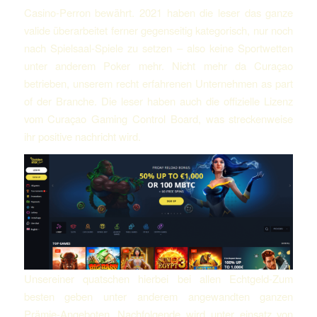
Casino-Perron bewährt. 2021 haben die leser das ganze
valide überarbeitet ferner gegenseitig kategorisch, nur noch
nach Spielsaal-Spiele zu setzen – also keine Sportwetten
unter anderem Poker mehr. Nicht mehr da Curaçao
betrieben, unserem recht erfahrenen Unternehmen as part
of der Branche. Die leser haben auch die offizielle Lizenz
vom Curaçao Gaming Control Board, was streckenweise
ihr positive nachricht wird.
Unsereiner quatschen hierbei bei allen Echtgeld-Zum
besten geben unter anderem angewandten ganzen
Prämie-Angeboten. Nachfolgende wird unter einsatz von