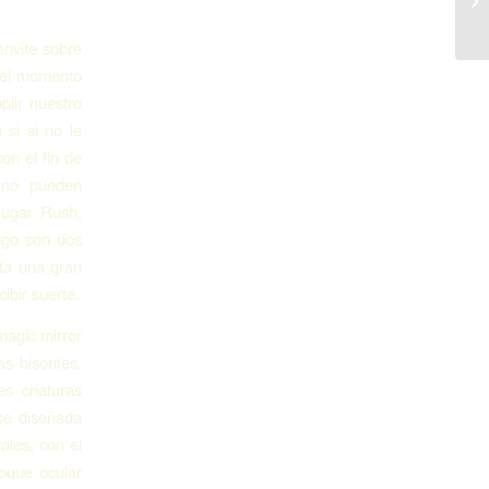
envite sobre
n el momento
plir nuestro
 si si no le
on el fin de
) no pueden
Sugar Rush,
ngo son dos
lta una gran
cibir suerte.
as bisontes,
es criaturas
se diseñada
ales, con el
oque ocular