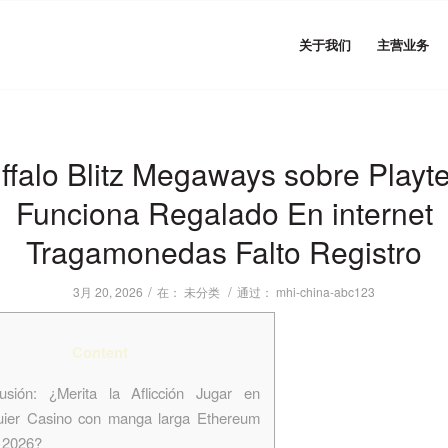
关于我们
主营业务
ffalo Blitz Megaways sobre Playt
Funciona Regalado En internet
Tragamonedas Falto Registro
/
/
3月 20, 2026
在：
未分类
通过：
mhi-china-abc123
Content
usión: ¿Merita la Aflicción Jugar en
uier Casino con manga larga Ethereum
 2026?