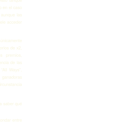
o en el caso
 aunque las
uele acceder
a únicamente
orios de x2,
s premios,
encia de las
 “All Ways”,
s ganadoras
rcunstancia
ra saber qué
rondar entre