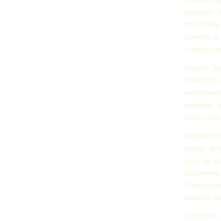
alrededor d
transpirado
concede la
cualquier d
Nuestro ju
inmediata 
encontrarás
avispado, 
sobre opcio
Actualizamo
manga larg
caso de qu
claramente
¡Expectante
desafíos di
Su primero 