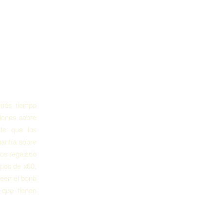
enés tiempo
ciones sobre
ate que los
uantía sobre
ros regalado
mpos de x60,
seen el bono
 que tienen