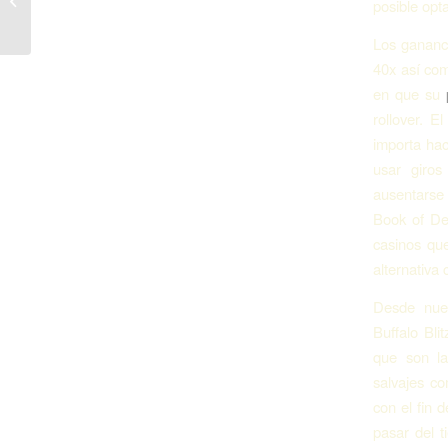
posible opt
Remark 2025
Los gananci
40x así­ co
en que su
rollover. E
importa hac
usar giros
ausentarse
Book of De
casinos que
alternativa 
Desde nues
Buffalo Bli
que son las
salvajes c
con el fin 
pasar del 