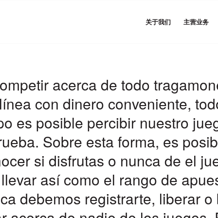
关于我们
主营业务
ompetir acerca de todo tragamo
línea con dinero conveniente, tod
po es posible percibir nuestro jue
rueba. Sobre esta forma, es posib
ocer si disfrutas o nunca de el ju
llevar así­ como el rango de apue
a debemos registrarte, liberar o
r acerca de nadie de los juegos. 