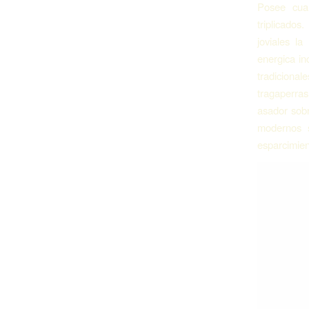
Posee cual
triplicado
joviales l
energica in
tradiciona
tragaperras
asador sobr
modernos s
esparcimient