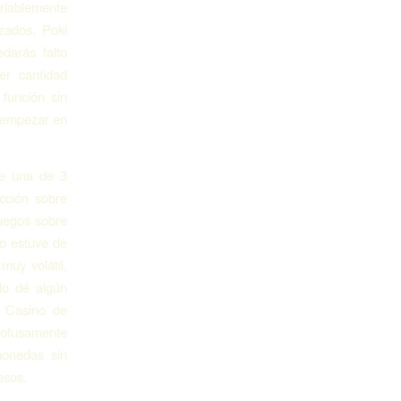
riablemente
zados, Poki
darás falto
er cantidad
 función sin
s empezar en
re una de 3
cción sobre
juegos sobre
lo estuve de
muy volátil,
lo dé algún
s Casino de
profusamente
monedas sin
osos.