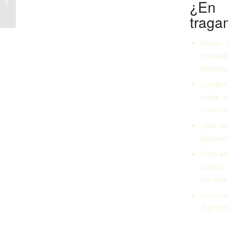
¿En 
kazinoda nec hesab amaq olar.2231
traga
Deben c
casualid
funciona
La ofert
sobre t
comenza
¡Has ll
hispano
Pero en
positivo
los casi
Con man
Big Shri