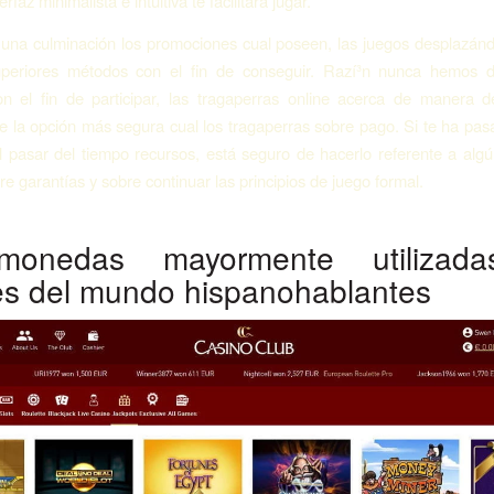
rfaz minimalista e intuitiva te facilitará jugar.
na culminación los promociones cual poseen, las juegos desplazánd
uperiores métodos con el fin de conseguir. Razí³n nunca hemos 
on el fin de participar, las tragaperras online acerca de manera 
e la opción más segura cual los tragaperras sobre pago. Si te ha pa
l pasar del tiempo recursos, está seguro de hacerlo referente a alg
re garantías y sobre continuar las principios de juego formal.
amonedas mayormente utilizad
es del mundo hispanohablantes