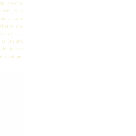
rga premios
tación wild
finge, cual
tambores más
almente las
ilas (en una
, los juegos
e cualquier