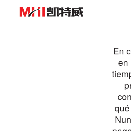
En c
en 
tiem
p
con
qué 
Nunc
paga