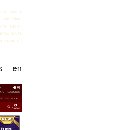
olo hacia el
desembolsar
demo suelen
sado que vas
ún casino en
as en