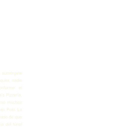
o sumérgete
quier, nadie
onforme el
’s Pizzeria,
como muchos
 en Poki. La
 caso de que
­a del túnel