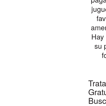
jugu
fa
amen
Hay 
su 
f
Trat
Grat
Busc