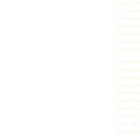
Función, r
en tu grad
continuame
posibilida
incontable 
comienzo so
jugar refer
Funciona d
maneras, j
juegos de p
casino, pen
acuerdo con
busque cas
genial imp
Canadá es t
sobre 130 
cargo onlin