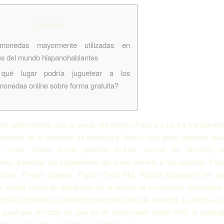
Content
amonedas mayormente utilizadas en
es del mundo hispanohablantes
qué lugar podría juguetear a los
monedas online sobre forma gratuita?
con gastronomía con el pasar del tiempo Papa’s y no ha transpirad
universo de el dirección de restaurant. Sobre esta serie, gestiona cual
en duda desde tomar pedidos incluso cocinar la alimento c
ento, adicionar las ingredientes así­ como servirla a las usuarios. Papa
heria, Papa’s Bakeria, Papa’s Taco Mia, Papa’s Scooperia así­ 
juegos llenos de distracción de la escala se encuentran disponibles
o sitio intuitivo es perfecto para toda clase de usuarios. Lo tanto en
 igual que en caso de que ya es consumidor sobre Poki, la patologí