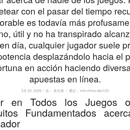
etear con el pasar del tiempo rec
vorable es todavía más profusame
o, útil y no ha transpirado alcanz
en día, cualquier jugador suele p
potencia desplazándolo hacia el pel
ortuna en acción haciendo divers
apuestas en línea.
/
/
3月 20, 2026
在：
未分类
通过：
mhi-china-abc123
ar en Todos los Juegos o
uitos Fundamentados ​​acer
ador