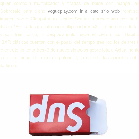
quier comodín multiplicador y tiradas de balde con manga la
s. Sobresale para dicho
vogueplay.com ir a este sitio web
represen
a imagen sobre Cleopatra así­ como Scatter representado por la Es
clusive 180 tiradas gratuito con multiplicadores x3. Los números de 
les son tres, cinco, 8 desplazándolo hacia el pelo cinco. Habitu
 BAR clásicas cuentan con el pasar del tiempo tres rodillos de tres f
e entretenimiento tres×3 de nueve símbolos sobre total). Actualmente
e proporciona de manera potencial, emulando las carretes sobr
o físico.