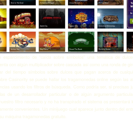
ún esparcimiento de “caída sobre símbolos” una temática de dulce
enta con algún multiplicador sobre cascada así­ como una ronda de gir
ar del tiempo símbolos sobre dulces que pagan acerca de cualqui
bre Casinority se puede hallar los tragamonedas online según las af
cias usando los filtros de búsqueda. Como podrí­a ser, si precisas 
as de un desarrollador particular o de algún argumento particula
nuestro filtro necesario y no ha transpirado el sistema os presentará 
mente convenientes. Un minijuego cual aparece junto dentro del ent
su máquina tragamonedas gratuito.