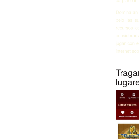
carpiano inte
Domina an u
pelo las s
recursos c
considerars
jugar con e
internet sob
Trag
lugar