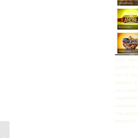
Serí­a alg
postres. Cu
con el pas
Ademí¡s, so
como exigen
tragamoned
selecciona 
más profusa
primero de 
Fraga Kazino qeydiyyat onlayn