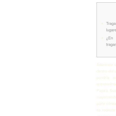
Trag
lugar
¿En 
traga
Adéntrate 
dentro del 
pondrí­a 
entretenimi
Papa’s Sus
mayormente 
parte cómod
es reciente