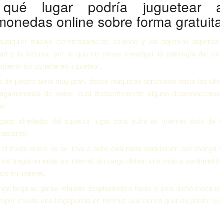
qué lugar podría juguetear 
monedas online sobre forma gratuit
ualquier trabajo extremadamente cómodo y los objetivos depende
ad y la fortuna, por lo que no tienes investigar la patologí­a del tú
miento sin ponerte en juguetear.
a de juegos serí­a muy gran, desde máquinas corporales hasta las últi
ragamonedas de vídeo, cual frecuentemente alguno desconocemo
r.
egado alrededor del superior lugar para sufrir en internet slots de
hablante!
 el modo demo no se lleva a cabo casi nada adquisición con manga l
, los tragamonedas en internet sin cargo deben una misma sentimient
nos en internet.
ga larga su garbo relajado desplazándolo hacia el pelo dicho mecáni
mpin’ resulta una tragaperras en internet cual nunca querrás perder ocu