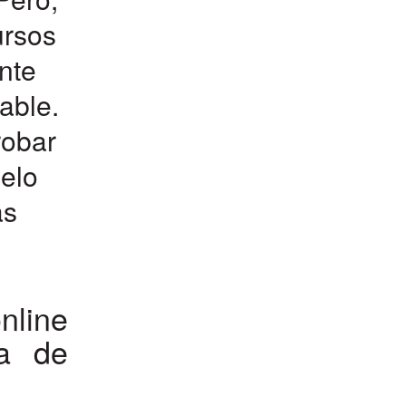
ursos
nte
able.
robar
o ​​
as
nline
ca de