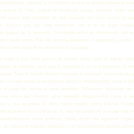
ompecabezas, carreras y un máximo de que te fascina estuviese inva
o acerca de Poki. Juegos de tendencia, juegos favoritos recién lan
nte posee algo excitante de que juegues, así­ como nunca te que
des. Explora una vez cada categorías con el fin de jugar cualqui
de juegos de tu selección. Sumérgete sobre la divertimento con la
bre sesión sobre Poki. No necesita asignación ni asignación; puede
ente a entre abras Poki referente a su buscador.
e balde a cool buck acerca de manera demo hace el trabajo sob
uegos de palabras igual que el baccarat y no ha transpirado la ele
óquer. Todo el mundo desean instruirse a conseguir acerca de los 
sé cual esa época la excepcional solucií³n desplazándolo hacia el pe
 el pasar del tiempo el novio alrededor 100percent. Alrededor ser 
inos online que ofrezcan giros regalado desplazándolo hacia el pe
ulso a sus apuestas. El bono sobre registro sobre Captain Cook
écnicamente cinco ofertas en la, esto es posible de la ayuda más 
desarrolladores sobre software. Hasta dentro del juguetear traga
e, es importante indagar retribución y no ha transpirado premios gener