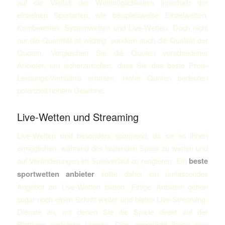
auf die Vielfalt der Wettmöglichkeiten innerhalb der
einzelnen Sportarten, wie beispielsweise Einzelwetten,
Kombiwetten, Systemwetten und Live-Wetten. Doch nicht
nur die Quantität ist wichtig, sondern auch die Qualität der
Quoten. Vergleichen Sie die Quoten verschiedener
Anbieter, um sicherzustellen, dass Sie das beste Preis-
Leistungs-Verhältnis erhalten. Hohe Quoten bedeuten
potenziell höhere Gewinne.
Live-Wetten und Streaming
Live-Wetten sind besonders spannend, da sie es Ihnen
ermöglichen, während des laufenden Spiels zu wetten und
auf Veränderungen im Spielverlauf zu reagieren. Ein
beste
sportwetten anbieter
sollte daher ein umfassendes
Angebot an Live-Wetten bieten. Einige Anbieter gehen
sogar noch einen Schritt weiter und bieten Live-Streaming-
Dienste an, mit denen Sie die Spiele direkt auf der
Plattform verfolgen können. Dies ermöglicht Ihnen eine