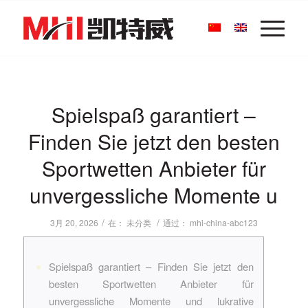
Spielspaß garantiert –
Finden Sie jetzt den besten
Sportwetten Anbieter für
unvergessliche Momente u
/
/
3月 20, 2026
在：
未分类
通过：
mhi-china-abc123
Spielspaß garantiert – Finden Sie jetzt den
besten Sportwetten Anbieter für
unvergessliche Momente und lukrative