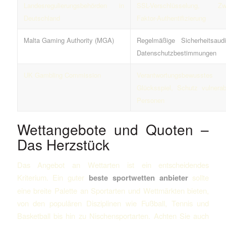
Landesregulierungsbehörden in
SSL-Verschlüsselung, Zwe
Deutschland
Faktor-Authentifizierung
Malta Gaming Authority (MGA)
Regelmäßige Sicherheitsaudi
Datenschutzbestimmungen
UK Gambling Commission
Verantwortungsbewusstes
Glücksspiel, Schutz vulnerab
Personen
Wettangebote und Quoten –
Das Herzstück
Das Angebot an Wettarten ist ein entscheidendes
Kriterium. Ein guter
beste sportwetten anbieter
sollte
eine breite Palette an Sportarten und Wettmärkten bieten,
von den populären Disziplinen wie Fußball, Tennis und
Basketball bis hin zu Nischensportarten. Achten Sie auch