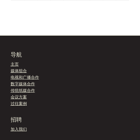
导航
主页
媒体组合
电视和广播合作
数字媒体合作
传统纸媒合作
会议方案
过往案例
招聘
加入我们